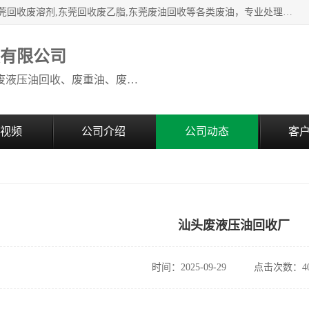
本公司高价废油回收：东莞回收废油,东莞回收废乙脂胶水,东莞回收废溶剂,东莞回收废乙脂,东莞废油回收等各类废油，专业处理从事化工产品研发与销售的综合型高科技服务性企业。我公司自成立以来，一直秉承“科技创新，立足诚信，感恩于心”的理念，力求设计与客户合作共赢的局面。在广大新老客户的大力支持下，我公司员工经过不懈努力，公司已快速发展成为国内知名化工企业。
收有限公司
本公司高价废油回收：回收废机油、废液压油回收、废重油、废食用油回收、废导热油、废、废油漆、废UV光油、废清、废白矿油、废变压器油
视频
公司介绍
公司动态
客
汕头废液压油回收厂
时间：2025-09-29
点击次数：40