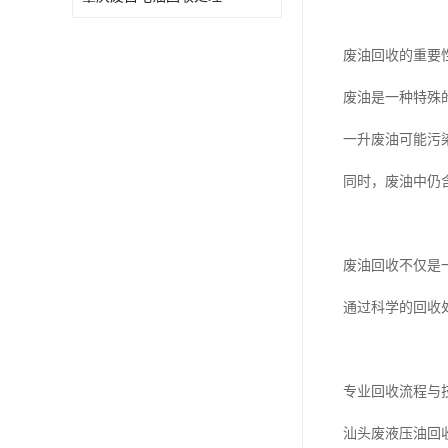
废油漆回收
废乙脂回收
废油回收的重要
东莞回收废二氯甲烷
废油是一种特殊
废丁脂回收
一升废油可能污
废酒精回收
同时，废油中仍
废天那水回收
废油回收不仅是
通过科学的回收
专业回收流程与
汕头废液压油回