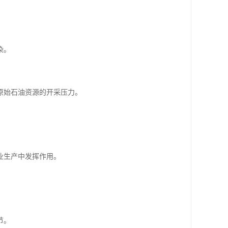
染。
原始石油资源的开采压力。
业生产中发挥作用。
节。