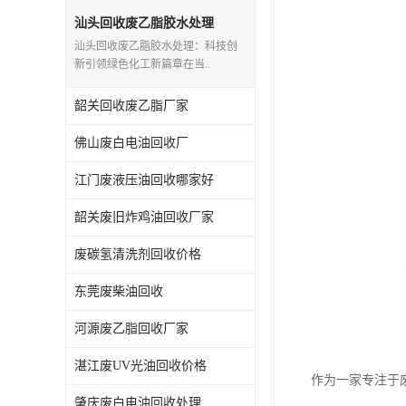
废三氯乙烯回收
汕头回收废乙脂胶水处理
汕头回收废乙脂胶水处理：科技创
废混合溶剂回收
新引领绿色化工新篇章在当..
废UV光油回收
韶关回收废乙脂厂家
废仲丁脂回收
佛山废白电油回收厂
废洗机水回收
江门废液压油回收哪家好
废清洗剂回收
韶关废旧炸鸡油回收厂家
废碳氢清洗剂回收价格
废环己酮回收
东莞废柴油回收
废固化剂回收
河源废乙脂回收厂家
废白电油回收
湛江废UV光油回收价格
废油渣回收
作为一家专注于
肇庆废白电油回收处理