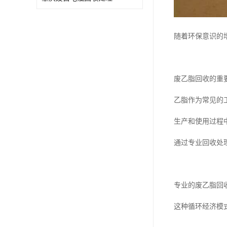
废油漆回收
废乙脂回收
随着环保意识的
东莞回收废二氯甲烷
废丁脂回收
废乙脂回收的重
废酒精回收
乙脂作为常见的
废天那水回收
生产和使用过程
通过专业回收处
专业的废乙脂回
这种循环经济模