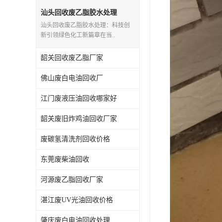
废三氯乙烯回收
汕头回收废乙脂胶水处理
汕头回收废乙脂胶水处理：科技创
废混合溶剂回收
新引领绿色化工新篇章在当..
废UV光油回收
韶关回收废乙脂厂家
废仲丁脂回收
佛山废白电油回收厂
废洗机水回收
江门废液压油回收哪家好
废清洗剂回收
韶关废旧炸鸡油回收厂家
废碳氢清洗剂回收价格
废环己酮回收
东莞废柴油回收
废固化剂回收
河源废乙脂回收厂家
废白电油回收
湛江废UV光油回收价格
废油渣回收
肇庆废白电油回收处理