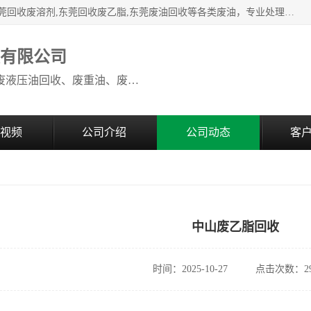
本公司高价废油回收：东莞回收废油,东莞回收废乙脂胶水,东莞回收废溶剂,东莞回收废乙脂,东莞废油回收等各类废油，专业处理从事化工产品研发与销售的综合型高科技服务性企业。我公司自成立以来，一直秉承“科技创新，立足诚信，感恩于心”的理念，力求设计与客户合作共赢的局面。在广大新老客户的大力支持下，我公司员工经过不懈努力，公司已快速发展成为国内知名化工企业。
收有限公司
本公司高价废油回收：回收废机油、废液压油回收、废重油、废食用油回收、废导热油、废、废油漆、废UV光油、废清、废白矿油、废变压器油
视频
公司介绍
公司动态
客
中山废乙脂回收
时间：2025-10-27
点击次数：29