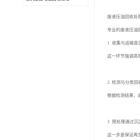
废油漆回收
废乙脂回收
废液压油回收处
东莞回收废二氯甲烷
专业的废液压油
废丁脂回收
1. 收集与运
废酒精回收
这一环节强调高
废天那水回收
2. 检测与分
根据检测结果，
3. 预处理通
这一步是保证再