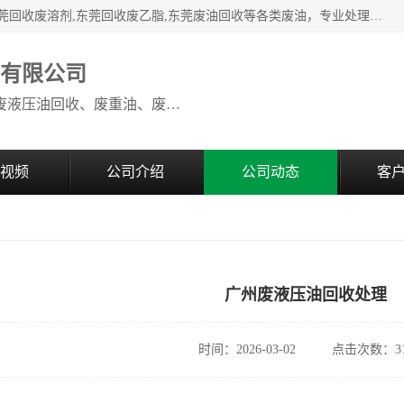
本公司高价废油回收：东莞回收废油,东莞回收废乙脂胶水,东莞回收废溶剂,东莞回收废乙脂,东莞废油回收等各类废油，专业处理从事化工产品研发与销售的综合型高科技服务性企业。我公司自成立以来，一直秉承“科技创新，立足诚信，感恩于心”的理念，力求设计与客户合作共赢的局面。在广大新老客户的大力支持下，我公司员工经过不懈努力，公司已快速发展成为国内知名化工企业。
收有限公司
本公司高价废油回收：回收废机油、废液压油回收、废重油、废食用油回收、废导热油、废、废油漆、废UV光油、废清、废白矿油、废变压器油
视频
公司介绍
公司动态
客
广州废液压油回收处理
时间：2026-03-02
点击次数：31