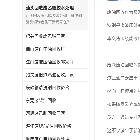
废三氯乙烯回收
汕头回收废乙脂胶水处理
废油回收作为资
汕头回收废乙脂胶水处理：科技创
废混合溶剂回收
新引领绿色化工新篇章在当..
特别是废液压油
废UV光油回收
韶关回收废乙脂厂家
本文将围绕废液
废仲丁脂回收
佛山废白电油回收厂
废洗机水回收
江门废液压油回收哪家好
废液压油回收的
废清洗剂回收
韶关废旧炸鸡油回收厂家
液压油广泛应用
废碳氢清洗剂回收价格
废环己酮回收
然而，在使用过
东莞废柴油回收
废固化剂回收
如果随意丢弃或
河源废乙脂回收厂家
废白电油回收
反之，通过专业
湛江废UV光油回收价格
废油渣回收
这不仅减少了新
肇庆废白电油回收处理