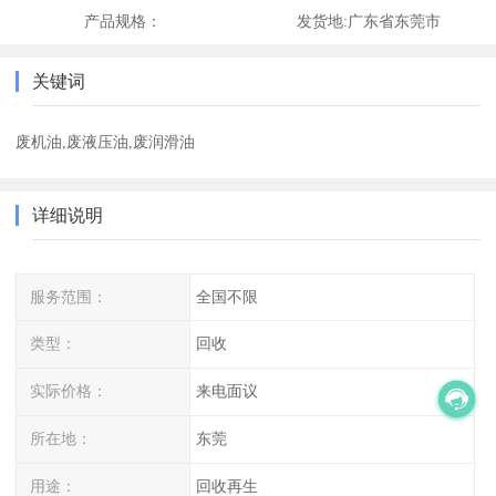
产品规格：
发货地:
广东省东莞市
关键词
废机油,废液压油,废润滑油
详细说明
服务范围：
全国不限
类型：
回收
实际价格：
来电面议
所在地：
东莞
用途：
回收再生