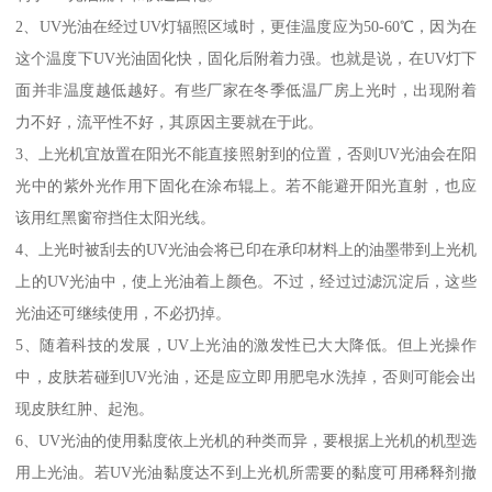
2、UV光油在经过UV灯辐照区域时，更佳温度应为50-60℃，因为在
这个温度下UV光油固化快，固化后附着力强。也就是说，在UV灯下
面并非温度越低越好。有些厂家在冬季低温厂房上光时，出现附着
力不好，流平性不好，其原因主要就在于此。
3、上光机宜放置在阳光不能直接照射到的位置，否则UV光油会在阳
光中的紫外光作用下固化在涂布辊上。若不能避开阳光直射，也应
该用红黑窗帘挡住太阳光线。
4、上光时被刮去的UV光油会将已印在承印材料上的油墨带到上光机
上的UV光油中，使上光油着上颜色。不过，经过过滤沉淀后，这些
光油还可继续使用，不必扔掉。
5、随着科技的发展，UV上光油的激发性已大大降低。但上光操作
中，皮肤若碰到UV光油，还是应立即用肥皂水洗掉，否则可能会出
现皮肤红肿、起泡。
6、UV光油的使用黏度依上光机的种类而异，要根据上光机的机型选
用上光油。若UV光油黏度达不到上光机所需要的黏度可用稀释剂撤