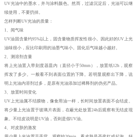
UV光油中的墨水，并与涂料颜色。然而，过滤沉淀后，光油可以继
续使用，不要扔掉。
怎样判断UV光油的质量：
1、闻气味
UV油固含量约95%以上，固含量物质挥发性很小。因此好的UV上光
油味很小，应比印刷用的油墨气味小。固化后气味越小越好。
2、测溶剂含量
将上光油置入带刻度器皿内（直径小于50mm），放置纸12h，观察
挥发了多少。一般看不到表面位置的下降。若明显观察出下降，说
明上光油内溶剂过多，是原有光油添加过稀释剂的伪劣产品。
3、放置时间变化
UV上光油属不结膜物，像食用油一样，长时间放置表面不会结皮。
将少量上光油置于玻璃片表面，在蔽光处放置24h后观察有无结皮现
象。不结皮说明是UV油，否则是假UV油。
4、对皮肤的激发
用少量上光油置于手背，观察约20min，看皮肤是否变红或起泡，好