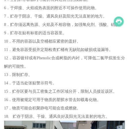
6．于焊接、火焰或热表面的附近不可操作使用此物。
7．贮存于阴凉、干燥、通风良好及阳光无法直射的地方。
8．贮存须远离热源、火焰及不相容物，如强氧化剂、强酸、硝酸。
9．贮存在贴有标签的适当容器里。
10．不用的容器以及空桶都应紧密的盖好。
11．避免容器受损并定期检查贮桶有无缺陷如破损或溢漏等。
12．容器镀锌或有Phenolic合成树脂的内衬，可降低二氯甲烷发生分
解的可能性。
13．限制贮存。
14．于适当处张贴警示符号。
15．贮存区要与员工密集之工作区域分开，限制人员接近该区。
16．使用被规定可用于物质的塑胶水管去卸载毒化物。
17．物质可能会积聚静电可能会造成燃烧。
18. 贮存于阴凉、干燥、通风良好及阳光无法直射的地方。