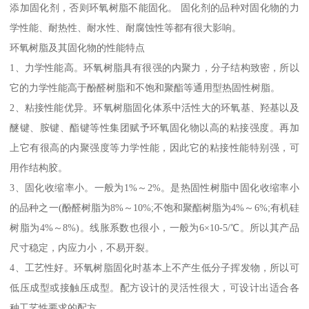
添加固化剂，否则环氧树脂不能固化。 固化剂的品种对固化物的力
学性能、耐热性、耐水性、耐腐蚀性等都有很大影响。
环氧树脂及其固化物的性能特点
1、力学性能高。环氧树脂具有很强的内聚力，分子结构致密，所以
它的力学性能高于酚醛树脂和不饱和聚酯等通用型热固性树脂。
2、粘接性能优异。环氧树脂固化体系中活性大的环氧基、羟基以及
醚键、胺键、酯键等性集团赋予环氧固化物以高的粘接强度。再加
上它有很高的内聚强度等力学性能，因此它的粘接性能特别强，可
用作结构胶。
3、固化收缩率小。一般为1%～2%。是热固性树脂中固化收缩率小
的品种之一(酚醛树脂为8%～10%;不饱和聚酯树脂为4%～6%;有机硅
树脂为4%～8%)。线胀系数也很小，一般为6×10-5/℃。所以其产品
尺寸稳定，内应力小，不易开裂。
4、工艺性好。环氧树脂固化时基本上不产生低分子挥发物，所以可
低压成型或接触压成型。配方设计的灵活性很大，可设计出适合各
种工艺性要求的配方。