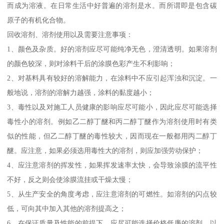
而成为溶液。在日常生活中好普遍的溶剂是水。而所谓即是包含碳
原子的有机化合物。
回收溶剂、溶剂使用以及需要注意事项：
1、颜色及杂质。好的溶剂应尽可能纯净无色，澄清透明。如果溶剂
的颜色较深，则对涂料干后的涂膜色彩产生不利影响；
2、对基料具有较好的溶解能力，在涂料中不应引起浑浊和沉淀。一
般地说，溶剂的溶解力越强，涂料的黏度越小；
3、毒性以及对施工人员健康的影响应尽可能小，因此应尽可能选择
毒性小的溶剂。例如乙二醇丁醚和丙二醇丁醚作为溶剂使用时有类
似的性能，但乙二醇丁醚的毒性较大，因而现在一般都用丙二醇丁
醚。应注意，如果必须选用毒性大的溶剂，则应加强劳动保护；
4、应注意溶剂的挥发性，如果挥发速率太快，会导致涂膜的流平性
不好，反之则会使涂膜流挂或干燥太慢；
5、从生产安全的角度考虑，应注意溶剂的可燃性。如溶剂的闪点较
低，可向其中加入其他的溶剂提高之；
6、在保证质量及性能的前提下，应尽可能选择价格低廉的溶剂，以