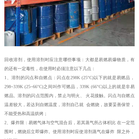
回收溶剂，使用溶剂时应注意哪些事项：大都是易燃易爆物质，有
的还有一定毒性，在使用时必须注意以下几点：
1、溶剂的闪点和自燃点：闪点在298K (25°C)以下的就是易燃品，
298~339K (25~66°C)之间叫作可燃品，339K (66°C)以上的就是非易
燃品。溶剂的闪点范围内，禁止与明火、 火花接触。闪点与自燃点
温差较大，若达到自燃温度，溶剂自己就 会燃烧，故要妥善保管，
不能受热和高温烘烤；
2、爆炸限：易燃气体与空气混合后，若其蒸气所占体积比 在一定范
围时，燃烧后立即爆炸。使用溶剂时应使溶剂蒸气在爆炸 限之外，