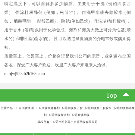
特定温度下，可以溶解多多少物质。主要用于干洗 (例如四氯乙
烯)，作涂料稀释剂 (例如，松节油)， 作洗甲水或去除胶水 (例
如， 醋酸甲酯 ， 醋酸乙酯)， 除锈(例如己烷)，作洗洁精(柠檬精)，
用于香水 (酒精)跟用于化学合成。溶剂和溶质大致上可分为性基(亲
水的) 和非性基(疏水的)。 性可以透过量度物质的介电常数或偶距得
知。
质量至上，信誉至上，价格合理是我们公司的宗旨，业务遍布全国
各地，深受广大客户欢迎。欢迎广大客户来电来人洽谈。
m.bjwj923.b2b168.com
Top
主营产品：广东回收废油 广东回收废稀释剂 东莞回收废乙脂 东莞回收废乙脂胶水 东莞回收废稀释
剂 东莞回收废溶剂 东莞废油回收
版权所有：东莞市凯创再生资源回收有限公司