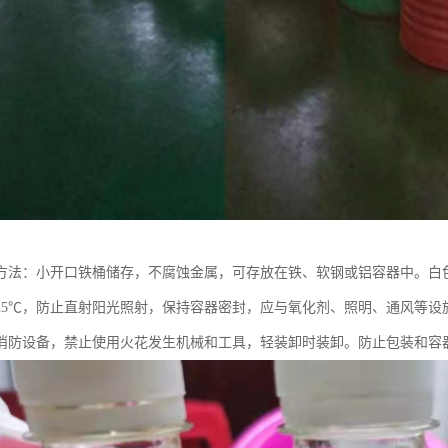
方法：小开口铁桶储存，不腐蚀金属，可存放在铁、软钢或铝容器中。白
25℃，防止直射阳光照射，保持容器密封，应与氧化剂、照明、通风等设
消防设备，禁止使用火花发生机械和工具，轻装卸时装卸。防止包装和容