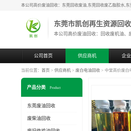
东莞市凯创再生资源回
公司首页
供应商机
企业
当前位置：
首页
>
供应商机
>
废白电油回收
> 中堂高价废白
产品分类
Product
东莞废油回收
废柴油回收
废旧炸鸡油回收