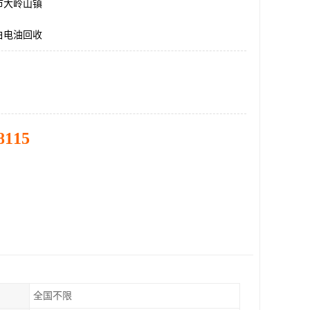
市大岭山镇
白电油回收
8115
全国不限