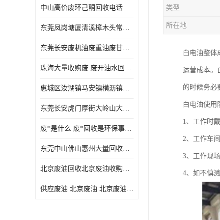
中山高价废环己酮回收电话
类型
废三氯乙烯回收
所在地
东莞凤岗塘厦清溪樟木头常平废液压油 废火花机油 废 废切削油 废齿轮油 废导轨油 废螺杆油
废混合溶剂回收
东莞长安废机油废重油废甘油废矿物油废燃料油废废润滑油废火花机油废油废齿轮油
白电油整体
废UV光油回收
珠海大量收购废 废开油水回收废酒精废废乙酯胶水废洗枪水废开油水废二废三氯丁脂乙脂废甲
运营成本。
废仲丁脂回收
的时候务必
惠城区汝湖镇马安镇横沥镇芦洲镇 惠阳新圩镇镇镇沙田镇废机油废液压油废润滑油废废火花机油废白电油废废齿轮油废白矿油废变压器油废燃料油
废洗机水回收
白电油使用
东莞长安虎门厚街大岭山大量回收废开油水废洗枪水废稀释剂
废清洗剂回收
1、工作时
废*是什么 废*回收是环保事业吗
废环己酮回收
2、工作车
东莞中山佛山惠州大量回收废机油，废液压油，废润滑油，废，废火花机油，废白电油，废，废齿轮油，废白矿油，废变压器油，废燃料油，废切削油
3、工作现
废固化剂回收
北京废油回收北京废油收购再生注意的事项
4、如不慎
废白电油回收
供应废油 北京废油 北京废油回收 废油收购
废油渣回收