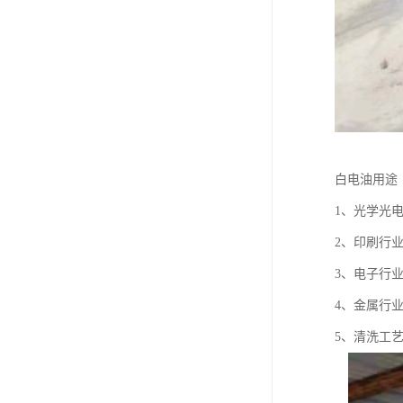
白电油用途
1、光学光
2、印刷行
3、电子行
4、金属行
5、清洗工