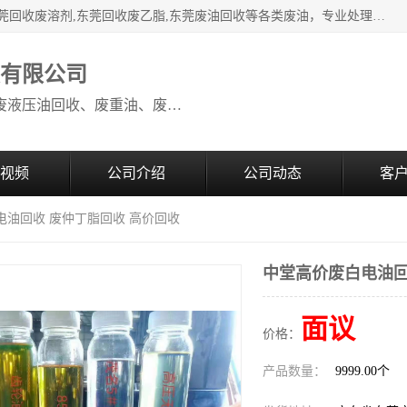
本公司高价废油回收：东莞回收废油,东莞回收废乙脂胶水,东莞回收废溶剂,东莞回收废乙脂,东莞废油回收等各类废油，专业处理从事化工产品研发与销售的综合型高科技服务性企业。我公司自成立以来，一直秉承“科技创新，立足诚信，感恩于心”的理念，力求设计与客户合作共赢的局面。在广大新老客户的大力支持下，我公司员工经过不懈努力，公司已快速发展成为国内知名化工企业。
收有限公司
本公司高价废油回收：回收废机油、废液压油回收、废重油、废食用油回收、废导热油、废、废油漆、废UV光油、废清、废白矿油、废变压器油
视频
公司介绍
公司动态
客
电油回收 废仲丁脂回收 高价回收
中堂高价废白电油回
面议
价格：
产品数量：
9999.00个