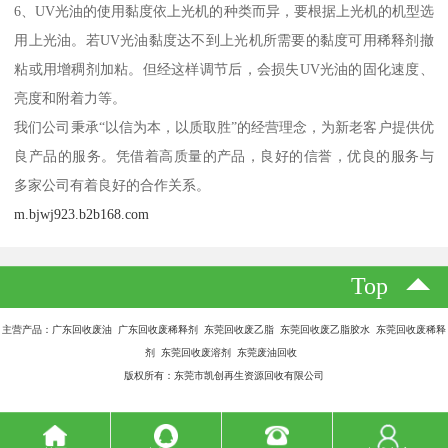
6、UV光油的使用黏度依上光机的种类而异，要根据上光机的机型选
用上光油。若UV光油黏度达不到上光机所需要的黏度可用稀释剂撤
粘或用增稠剂加粘。但经这样调节后，会损失UV光油的固化速度、
亮度和附着力等。
我们公司秉承“以信为本，以质取胜”的经营理念，为新老客户提供优
良产品的服务。凭借着高质量的产品，良好的信誉，优良的服务与
多家公司有着良好的合作关系。
m.bjwj923.b2b168.com
Top
主营产品：广东回收废油 广东回收废稀释剂 东莞回收废乙脂 东莞回收废乙脂胶水 东莞回收废稀释
剂 东莞回收废溶剂 东莞废油回收
版权所有：东莞市凯创再生资源回收有限公司