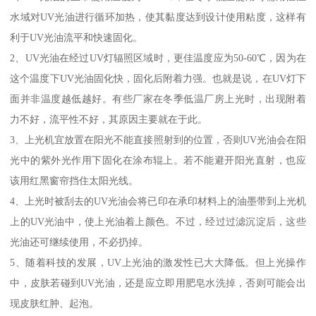
水域对UV光油进行循环加热，使其黏度达到设计使用粘度，这样有
利于UV光油流平和快速固化。
2、UV光油在经过UV灯辐照区域时，更佳温度应为50-60℃，因为在
这个温度下UV光油固化快，固化后附着力强。也就是说，在UV灯下
面并非温度越低越好。有些厂家在冬季低温厂房上光时，出现附着
力不好，流平性不好，其原因主要就在于此。
3、上光机宜放置在阳光不能直接照射到的位置，否则UV光油会在阳
光中的紫外光作用下固化在涂布辊上。若不能避开阳光直射，也应
该用红黑窗帘挡住太阳光线。
4、上光时被刮去的UV光油会将已印在承印材料上的油墨带到上光机
上的UV光油中，使上光油着上颜色。不过，经过过滤沉淀后，这些
光油还可继续使用，不必扔掉。
5、随着科技的发展，UV上光油的激发性已大大降低。但上光操作
中，皮肤若碰到UV光油，还是应立即用肥皂水洗掉，否则可能会出
现皮肤红肿、起泡。