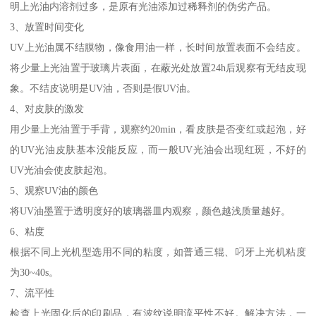
明上光油内溶剂过多，是原有光油添加过稀释剂的伪劣产品。
3、放置时间变化
UV上光油属不结膜物，像食用油一样，长时间放置表面不会结皮。
将少量上光油置于玻璃片表面，在蔽光处放置24h后观察有无结皮现
象。不结皮说明是UV油，否则是假UV油。
4、对皮肤的激发
用少量上光油置于手背，观察约20min，看皮肤是否变红或起泡，好
的UV光油皮肤基本没能反应，而一般UV光油会出现红斑，不好的
UV光油会使皮肤起泡。
5、观察UV油的颜色
将UV油墨置于透明度好的玻璃器皿内观察，颜色越浅质量越好。
6、粘度
根据不同上光机型选用不同的粘度，如普通三辊、叼牙上光机粘度
为30~40s。
7、流平性
检查上光固化后的印刷品，有波纹说明流平性不好。解决方法，一