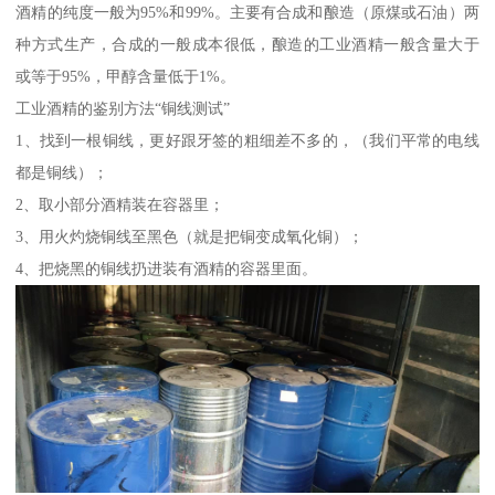
酒精的纯度一般为95%和99%。主要有合成和酿造（原煤或石油）两
种方式生产，合成的一般成本很低，酿造的工业酒精一般含量大于
或等于95%，甲醇含量低于1%。
工业酒精的鉴别方法“铜线测试”
1、找到一根铜线，更好跟牙签的粗细差不多的，（我们平常的电线
都是铜线）；
2、取小部分酒精装在容器里；
3、用火灼烧铜线至黑色（就是把铜变成氧化铜）；
4、把烧黑的铜线扔进装有酒精的容器里面。