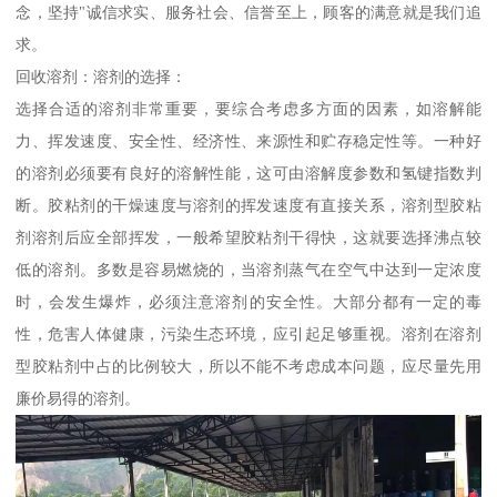
念，坚持"诚信求实、服务社会、信誉至上，顾客的满意就是我们追
求。
回收溶剂：溶剂的选择：
选择合适的溶剂非常重要，要综合考虑多方面的因素，如溶解能
力、挥发速度、安全性、经济性、来源性和贮存稳定性等。一种好
的溶剂必须要有良好的溶解性能，这可由溶解度参数和氢键指数判
断。胶粘剂的干燥速度与溶剂的挥发速度有直接关系，溶剂型胶粘
剂溶剂后应全部挥发，一般希望胶粘剂干得快，这就要选择沸点较
低的溶剂。多数是容易燃烧的，当溶剂蒸气在空气中达到一定浓度
时，会发生爆炸，必须注意溶剂的安全性。大部分都有一定的毒
性，危害人体健康，污染生态环境，应引起足够重视。溶剂在溶剂
型胶粘剂中占的比例较大，所以不能不考虑成本问题，应尽量先用
廉价易得的溶剂。