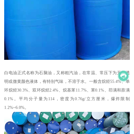
白电油正式名称为石脑油，又称粗汽油，在常温、常压下为无色透
明或微黄颜色液体，有特别气味，不溶于水。一般含烷烃55.4%、单
环烷烃30.3%、双环烷烃2.4%、烷基苯11.7%、苯0.1%、茚满和萘满
0.1%。平均分子量为114，密度为0.76g/立方厘米，爆炸限制
1.2%~6.0%。