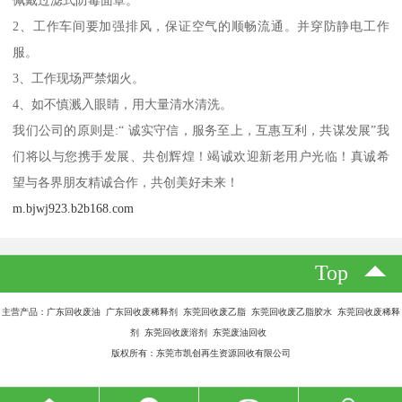
佩戴过滤式防毒面罩。
2、工作车间要加强排风，保证空气的顺畅流通。并穿防静电工作
服。
3、工作现场严禁烟火。
4、如不慎溅入眼睛，用大量清水清洗。
我们公司的原则是:“ 诚实守信，服务至上，互惠互利，共谋发展”我
们将以与您携手发展、共创辉煌！竭诚欢迎新老用户光临！真诚希
望与各界朋友精诚合作，共创美好未来！
m.bjwj923.b2b168.com
Top
主营产品：广东回收废油 广东回收废稀释剂 东莞回收废乙脂 东莞回收废乙脂胶水 东莞回收废稀释
剂 东莞回收废溶剂 东莞废油回收
版权所有：东莞市凯创再生资源回收有限公司