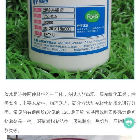
胶水是连接两种材料的中间体，多以水剂出现，属精细化工类，种
类繁多，主要以粘料、物理形态、硬化方法和被粘物材质来进行分
类。常见的有瞬间胶(常见的-1203瞬干胶-氰基丙烯酸乙酯强力瞬间
接着剂是一种)、环氧树脂粘结类、厌氧胶水、热熔胶、压敏胶、乳
胶类等。