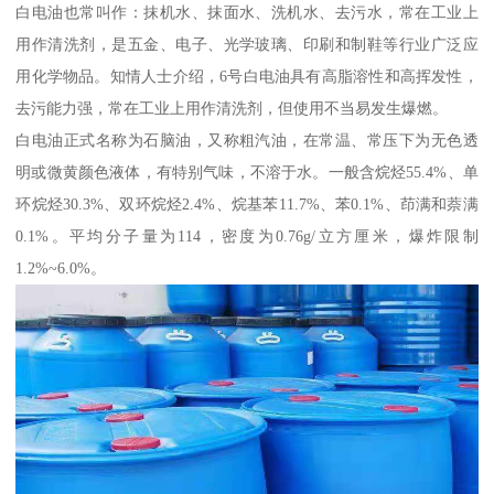
白电油也常叫作：抹机水、抹面水、洗机水、去污水，常在工业上
用作清洗剂，是五金、电子、光学玻璃、印刷和制鞋等行业广泛应
用化学物品。知情人士介绍，6号白电油具有高脂溶性和高挥发性，
去污能力强，常在工业上用作清洗剂，但使用不当易发生爆燃。
白电油正式名称为石脑油，又称粗汽油，在常温、常压下为无色透
明或微黄颜色液体，有特别气味，不溶于水。一般含烷烃55.4%、单
环烷烃30.3%、双环烷烃2.4%、烷基苯11.7%、苯0.1%、茚满和萘满
0.1%。平均分子量为114，密度为0.76g/立方厘米，爆炸限制
1.2%~6.0%。