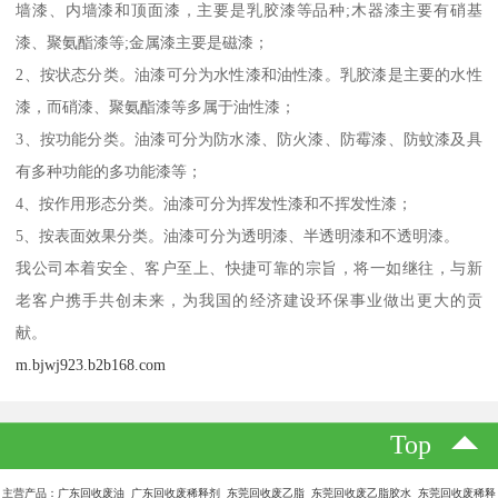
墙漆、内墙漆和顶面漆，主要是乳胶漆等品种;木器漆主要有硝基
漆、聚氨酯漆等;金属漆主要是磁漆；
2、按状态分类。油漆可分为水性漆和油性漆。乳胶漆是主要的水性
漆，而硝漆、聚氨酯漆等多属于油性漆；
3、按功能分类。油漆可分为防水漆、防火漆、防霉漆、防蚊漆及具
有多种功能的多功能漆等；
4、按作用形态分类。油漆可分为挥发性漆和不挥发性漆；
5、按表面效果分类。油漆可分为透明漆、半透明漆和不透明漆。
我公司本着安全、客户至上、快捷可靠的宗旨，将一如继往，与新
老客户携手共创未来，为我国的经济建设环保事业做出更大的贡
献。
m.bjwj923.b2b168.com
Top
主营产品：广东回收废油 广东回收废稀释剂 东莞回收废乙脂 东莞回收废乙脂胶水 东莞回收废稀释