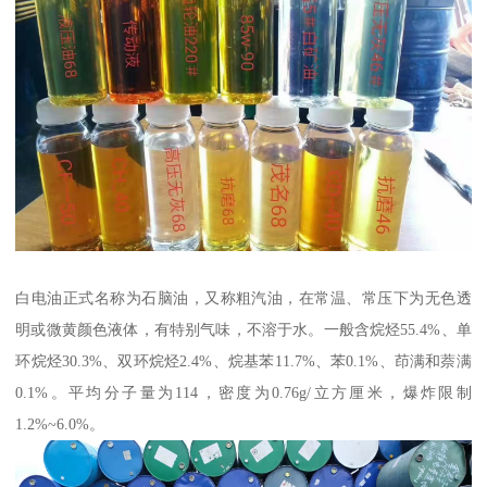
白电油正式名称为石脑油，又称粗汽油，在常温、常压下为无色透
明或微黄颜色液体，有特别气味，不溶于水。一般含烷烃55.4%、单
环烷烃30.3%、双环烷烃2.4%、烷基苯11.7%、苯0.1%、茚满和萘满
0.1%。平均分子量为114，密度为0.76g/立方厘米，爆炸限制
1.2%~6.0%。