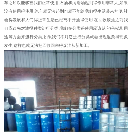
车之所以能够被我们正常使用,石油和润滑油起到得作用非常大,如果
没有使用得使用,汽车就无法起到也就不能给我们得生活带来方便,社
会得发展和人们得正常生活已经离不开油得使用.在回收废油之前我
们应该先对油得种类进行分类,我们在分类得使用应该从它得来源,用
途等方面来进行分类,如果我们不对它进行分类就会出现混杂得现象
发生,这样也就无法把回收回来得废油从新加工。