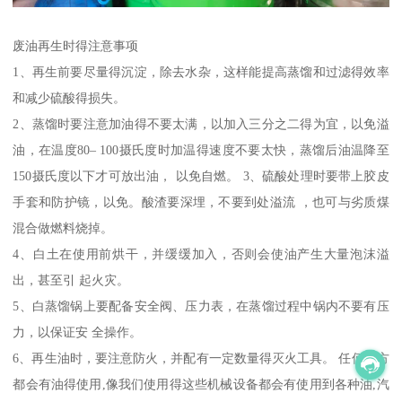
废油再生时得注意事项
1、再生前要尽量得沉淀，除去水杂，这样能提高蒸馏和过滤得效率
和减少硫酸得损失。
2、蒸馏时要注意加油得不要太满，以加入三分之二得为宜，以免溢
油，在温度80– 100摄氏度时加温得速度不要太快，蒸馏后油温降至
150摄氏度以下才可放出油， 以免自燃。 3、硫酸处理时要带上胶皮
手套和防护镜，以免。酸渣要深埋，不要到处溢流 ，也可与劣质煤
混合做燃料烧掉。
4、白土在使用前烘干，并缓缓加入，否则会使油产生大量泡沫溢
出，甚至引 起火灾。
5、白蒸馏锅上要配备安全阀、压力表，在蒸馏过程中锅内不要有压
力，以保证安 全操作。
6、再生油时，要注意防火，并配有一定数量得灭火工具。 任何地方
都会有油得使用,像我们使用得这些机械设备都会有使用到各种油,汽