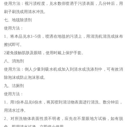
使用方法：视污渍程度，兑水数倍喷洒于污渍表面，几分钟后，用
刷子刷洗或用清水冲洗。
七、地毯除渍剂
使用方法：
1、将本品兑水1~5倍，喷洒在地毯的污渍上，用清洗机清洗或抹布
擦拭即可。
2避免接触肌肤及眼睛，使用时戴上保护手套。
八、消泡剂
使用方法：倒人少量到吸水机或加入到清水或洗涤剂中，可有效消
除泡沫或防止泡沫形成。
九、洁厕剂
使用方法：
1、用1份本品兑6份水，将其喷到清洁物表面进行清洗。数分钟后，
用清水过净。
2、对所洗物体表面性质不明者，应先在不显眼地方试验，如有脱
色，即用清水过净，立即停止使用。