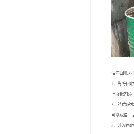
废油漆回收
废乙脂回收
东莞回收废二氯甲烷
废丁脂回收
废酒精回收
废天那水回收
油漆回收方
1、先将回
浮凝聚剂添
2、然后脱
可以成自干
3、油漆回