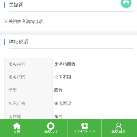
关键词
韶关回收废酒精电话
详细说明
服务内容
废酒精回收
服务范围
全国不限
类型
回收
实际价格
来电面议
所在地
东莞
首页
在线QQ
13642818115
在线留言
酒精：无色、透明，具有香味的液体（易挥发），密度比水小，能