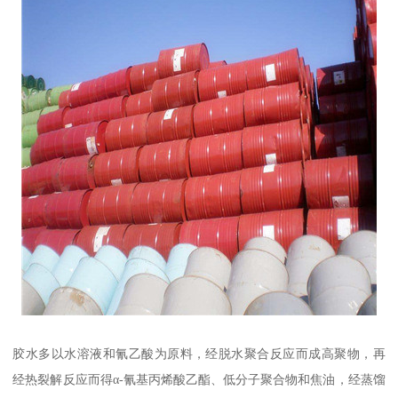
胶水多以水溶液和氰乙酸为原料，经脱水聚合反应而成高聚物，再
经热裂解反应而得α-氰基丙烯酸乙酯、低分子聚合物和焦油，经蒸馏