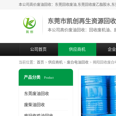
东莞市凯创再生资源回
公司首页
供应商机
企业
当前位置：
首页
>
供应商机
>
废白电油回收
> 揭阳回收废白
产品分类
Product
东莞废油回收
废柴油回收
废旧炸鸡油回收