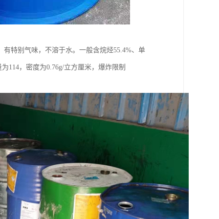
有特别气味，不溶于水。一般含烷烃55.4%、单
量为114，密度为0.76g/立方厘米，爆炸限制