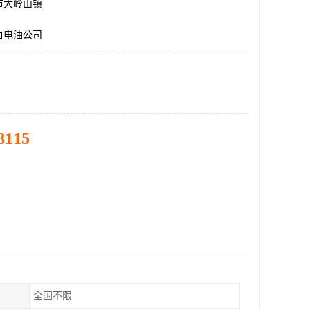
市大岭山镇
白电油公司
8115
全国不限