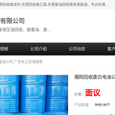
本公司高价废油回收：东莞回收废油,东莞回收废乙脂胶水,东莞回收废溶剂,东莞回收废乙脂,东莞废油回收等各类废油，专业处理从事化工产品研发与销售的综合型高科技服务性企业。我公司自成立以来，一直秉承“科技创新，立足诚信，感恩于心”的理念，力求设计与客户合作共赢的局面。在广大新老客户的大力支持下，我公司员工经过不懈努力，公司已快速发展成为国内知名化工企业。
收有限公司
本公司高价废油回收：回收废机油、废液压油回收、废重油、废食用油回收、废导热油、废、废油漆、废UV光油、废清、废白矿油、废变压器油
视频
公司介绍
公司动态
客
电油公司 广东化工石油回收
揭阳回收废白电油公
面议
价格：
产品数量：
9999.00个