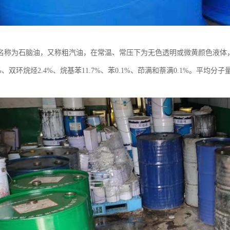
名称为石脑油，又称粗汽油，在常温、常压下为无色透明或微黄颜色液体，
3%、双环烷烃2.4%、烷基苯11.7%、苯0.1%、茚满和萘满0.1%。平均分子
。