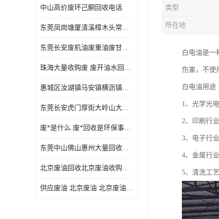
中山高价废环己酮回收电话
类型
废三氯乙烯回收
所在地
东莞凤岗塘厦清溪樟木头常平废液压油 废火花机油 废 废切削油 废齿轮油 废导轨油 废螺杆油
废混合溶剂回收
东莞长安废机油废重油废甘油废矿物油废燃料油废废润滑油废火花机油废油废齿轮油
白电油是一
废UV光油回收
珠海大量收购废 废开油水回收废酒精废废乙酯胶水废洗枪水废开油水废二废三氯丁脂乙脂废甲
伤害，不使
废仲丁脂回收
白电油用途
惠城区汝湖镇马安镇横沥镇芦洲镇 惠阳新圩镇镇镇沙田镇废机油废液压油废润滑油废废火花机油废白电油废废齿轮油废白矿油废变压器油废燃料油
废洗机水回收
1、光学光
东莞长安虎门厚街大岭山大量回收废开油水废洗枪水废稀释剂
废清洗剂回收
2、印刷行
废*是什么 废*回收是环保事业吗
废环己酮回收
3、电子行
东莞中山佛山惠州大量回收废机油，废液压油，废润滑油，废，废火花机油，废白电油，废，废齿轮油，废白矿油，废变压器油，废燃料油，废切削油
4、金属行
废固化剂回收
北京废油回收北京废油收购再生注意的事项
5、清洗工
废白电油回收
供应废油 北京废油 北京废油回收 废油收购
废油渣回收