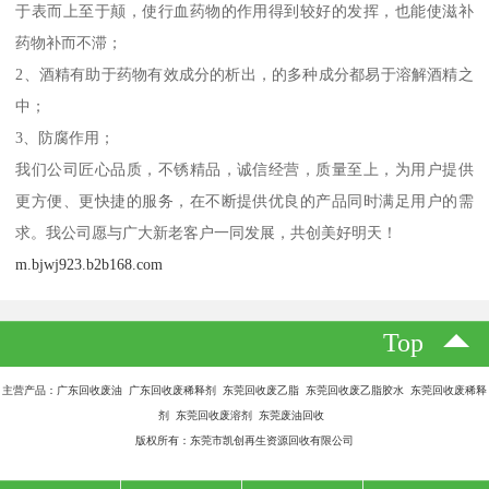
于表而上至于颠，使行血药物的作用得到较好的发挥，也能使滋补
药物补而不滞；
2、酒精有助于药物有效成分的析出，的多种成分都易于溶解酒精之
中；
3、防腐作用；
我们公司匠心品质，不锈精品，诚信经营，质量至上，为用户提供
更方便、更快捷的服务，在不断提供优良的产品同时满足用户的需
求。我公司愿与广大新老客户一同发展，共创美好明天！
m.bjwj923.b2b168.com
Top
主营产品：广东回收废油 广东回收废稀释剂 东莞回收废乙脂 东莞回收废乙脂胶水 东莞回收废稀释
剂 东莞回收废溶剂 东莞废油回收
版权所有：东莞市凯创再生资源回收有限公司