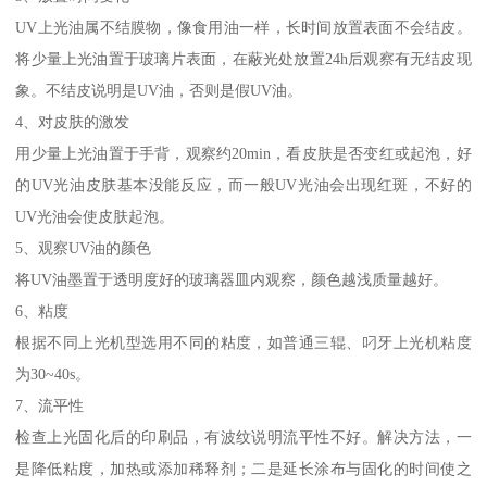
UV上光油属不结膜物，像食用油一样，长时间放置表面不会结皮。
将少量上光油置于玻璃片表面，在蔽光处放置24h后观察有无结皮现
象。不结皮说明是UV油，否则是假UV油。
4、对皮肤的激发
用少量上光油置于手背，观察约20min，看皮肤是否变红或起泡，好
的UV光油皮肤基本没能反应，而一般UV光油会出现红斑，不好的
UV光油会使皮肤起泡。
5、观察UV油的颜色
将UV油墨置于透明度好的玻璃器皿内观察，颜色越浅质量越好。
6、粘度
根据不同上光机型选用不同的粘度，如普通三辊、叼牙上光机粘度
为30~40s。
7、流平性
检查上光固化后的印刷品，有波纹说明流平性不好。解决方法，一
是降低粘度，加热或添加稀释剂；二是延长涂布与固化的时间使之