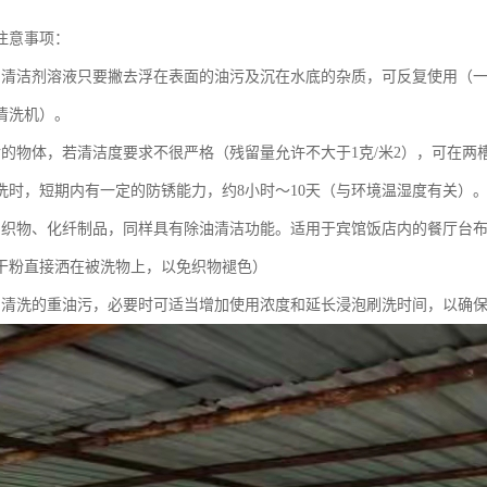
注意事项：
的清洁剂溶液只要撇去浮在表面的油污及沉在水底的杂质，可反复使用（一
清洗机）。
后的物体，若清洁度要求不很严格（残留量允许不大于1克/米2），可在
洗时，短期内有一定的防锈能力，约8小时～10天（与环境温湿度有关）
棉织物、化纤制品，同样具有除油清洁功能。适用于宾馆饭店内的餐厅台
干粉直接洒在被洗物上，以免织物褪色）
易清洗的重油污，必要时可适当增加使用浓度和延长浸泡刷洗时间，以确