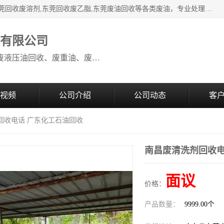
本公司高价废油回收：东莞回收废油,东莞回收废乙脂胶水,东莞回收废溶剂,东莞回收废乙脂,东莞废油回收等各类废油，专业处理从事化工产品研发与销售的综合型高科技服务性企业。我公司自成立以来，一直秉承“科技创新，立足诚信，感恩于心”的理念，力求设计与客户合作共赢的局面。在广大新老客户的大力支持下，我公司员工经过不懈努力，公司已快速发展成为国内知名化工企业。
收有限公司
本公司高价废油回收：回收废机油、废液压油回收、废重油、废食用油回收、废导热油、废、废油漆、废UV光油、废清、废白矿油、废变压器油
视频
公司介绍
公司动态
客
回收电话 广东化工石油回收
南昌废清洗剂回收电
面议
价格：
产品数量：
9999.00个