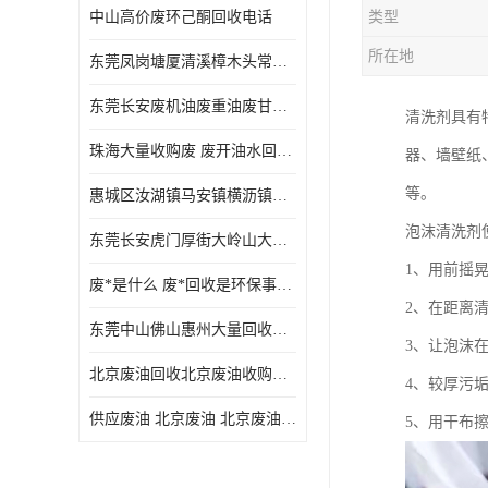
中山高价废环己酮回收电话
类型
废三氯乙烯回收
所在地
东莞凤岗塘厦清溪樟木头常平废液压油 废火花机油 废 废切削油 废齿轮油 废导轨油 废螺杆油
废混合溶剂回收
东莞长安废机油废重油废甘油废矿物油废燃料油废废润滑油废火花机油废油废齿轮油
清洗剂具有
废UV光油回收
珠海大量收购废 废开油水回收废酒精废废乙酯胶水废洗枪水废开油水废二废三氯丁脂乙脂废甲
器、墙壁纸
废仲丁脂回收
等。
惠城区汝湖镇马安镇横沥镇芦洲镇 惠阳新圩镇镇镇沙田镇废机油废液压油废润滑油废废火花机油废白电油废废齿轮油废白矿油废变压器油废燃料油
废洗机水回收
泡沫清洗剂
东莞长安虎门厚街大岭山大量回收废开油水废洗枪水废稀释剂
废清洗剂回收
1、用前摇
废*是什么 废*回收是环保事业吗
废环己酮回收
2、在距离
东莞中山佛山惠州大量回收废机油，废液压油，废润滑油，废，废火花机油，废白电油，废，废齿轮油，废白矿油，废变压器油，废燃料油，废切削油
3、让泡沫在
废固化剂回收
北京废油回收北京废油收购再生注意的事项
4、较厚污
废白电油回收
供应废油 北京废油 北京废油回收 废油收购
5、用干布
废油渣回收