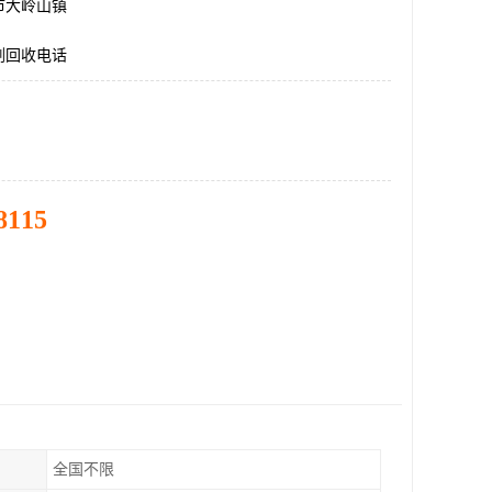
市大岭山镇
剂回收电话
8115
全国不限