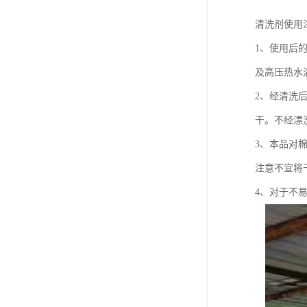
清洗剂使用
1、使用后
及高压热水
2、经清洗
干。不经漂
3、本品对
注意不宜将
4、对于不