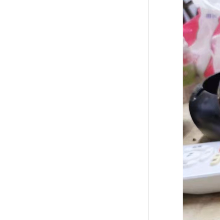
废油漆回收
废乙脂回收
东莞回收废二氯甲烷
废丁脂回收
废酒精回收
废天那水回收