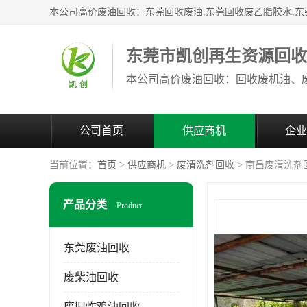
东莞市凯创再生资源回
公司首页
供应商机
企业
当前位置：
首页
>
供应商机
>
废清洗剂回收
> 南昌废清洗剂
产品分类
Product
东莞废油回收
废柴油回收
废旧炸鸡油回收