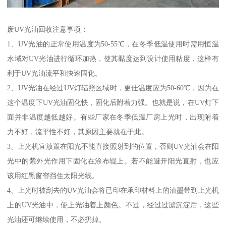
废UV光油回收注意事项：
1、UV光油的正常使用温度为50-55℃，在冬季低温使用时需用恒温
水域对UV光油进行循环加热，使其黏度达到设计使用粘度，这样有
利于UV光油流平和快速固化。
2、UV光油在经过UV灯辐照区域时，更佳温度应为50-60℃，因为在
这个温度下UV光油固化快，固化后附着力强。也就是说，在UV灯下
面并非温度越低越好。有些厂家在冬季低温厂房上光时，出现附着
力不好，流平性不好，其原因主要就在于此。
3、上光机宜放置在阳光不能直接照射到的位置，否则UV光油会在阳
光中的紫外光作用下固化在涂布辊上。若不能避开阳光直射，也应
该用红黑窗帘挡住太阳光线。
4、上光时被刮去的UV光油会将已印在承印材料上的油墨带到上光机
上的UV光油中，使上光油着上颜色。不过，经过过滤沉淀后，这些
光油还可继续使用，不必扔掉。