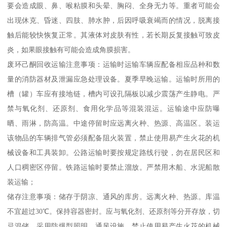
要会造成眼、鼻、喉粘膜和头晕、胸闷、全身无力等。重者可能会
出现休克、昏迷、四肢、肺水肿，后因呼吸衰竭而的情况，脱离接
触后能较快恢复正常。其液体对皮肤有性，若长期反复接触可致皮
炎，如果眼接触有可能会造成角膜损害。
废环己酮回收运输注意事项：运输时运输车辆应配备相应品种和数
量的消防器材及泄漏应急处理设备。夏季早晚运输。运输时所用的
槽（罐）车应有接地链，槽内可设孔隔板以减少震荡产生静电。严
禁与氧化剂、还原剂、食用化学品等混装混运。运输途中应防曝
晒、雨淋，防高温。中途停留时应远离火种、热源、高温区。装运
该物品的车辆排气管必须配备阻火装置，禁止使用易产生火花的机
械设备和工具装卸。公路运输时要按规定路线行驶，勿在居民区和
人口稠密区停留。铁路运输时要禁止溜放。严禁用木船、水泥船散
装运输；
储存注意事项：储存于阴凉、通风的库房。远离火种、热源。库温
不宜超过30℃。保持容器密封。应与氧化剂、还原剂等分开存放，切
忌混储。采用防爆型照明、通风设施。禁止使用易产生火花的机械