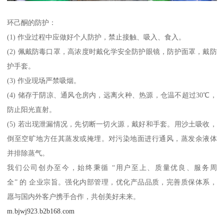
环己酮的防护：
(1) 作业过程中应做好个人防护，禁止接触、吸入、食入。
(2) 佩戴防毒口罩，高浓度时戴化学安全防护眼镜，防护面罩，戴防
护手套。
(3) 作业现场严禁吸烟。
(4) 储存于阴凉、通风仓房内，远离火种、热源，仓温不超过30℃，
防止阳光直射。
(5) 若出现泄漏情况，先切断一切火源，戴好和手套。用沙土吸收，
倒至空旷地方任其蒸发或掩埋。对污染地面进行通风，蒸发余液体
并排除蒸气。
我们公司创办至今，始终秉循 “用户至上、质量优良、服务周
全” 的 企业宗旨。强化内部管理，优化产品品质，完善质保体系，
愿与国内外客户携手合作，共创美好未来。
m.bjwj923.b2b168.com