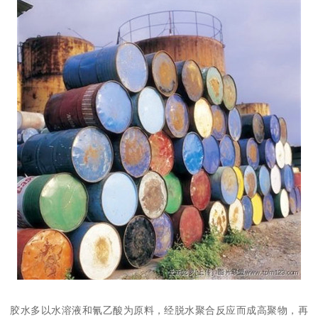
胶水多以水溶液和氰乙酸为原料，经脱水聚合反应而成高聚物，再