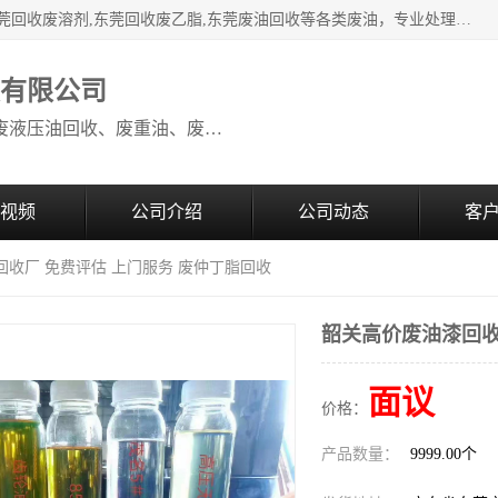
本公司高价废油回收：东莞回收废油,东莞回收废乙脂胶水,东莞回收废溶剂,东莞回收废乙脂,东莞废油回收等各类废油，专业处理从事化工产品研发与销售的综合型高科技服务性企业。我公司自成立以来，一直秉承“科技创新，立足诚信，感恩于心”的理念，力求设计与客户合作共赢的局面。在广大新老客户的大力支持下，我公司员工经过不懈努力，公司已快速发展成为国内知名化工企业。
收有限公司
本公司高价废油回收：回收废机油、废液压油回收、废重油、废食用油回收、废导热油、废、废油漆、废UV光油、废清、废白矿油、废变压器油
视频
公司介绍
公司动态
客
回收厂 免费评估 上门服务 废仲丁脂回收
韶关高价废油漆回收
面议
价格：
产品数量：
9999.00个