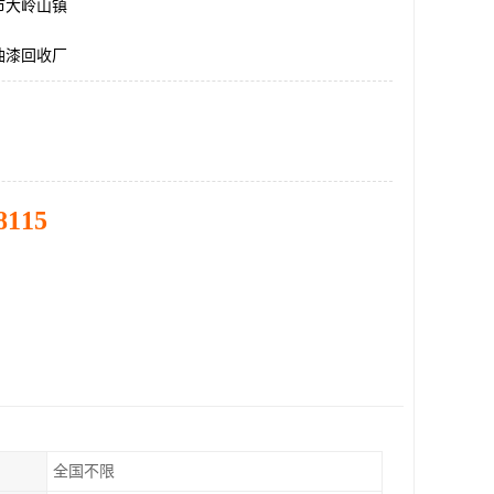
市大岭山镇
油漆回收厂
8115
全国不限