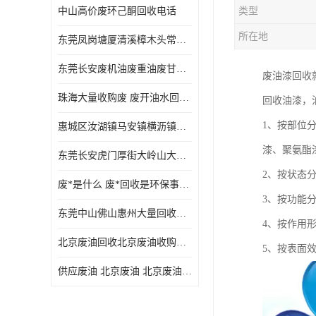
中山高价废环己酮回收电话
类型
废三氯乙烯回收
所在地
东莞凤岗塘厦清溪樟木头常平废液压油 废火花机油 废 废切削油 废齿轮油 废导轨油 废螺杆油
废混合溶剂回收
东莞长安废机油废重油废甘油废矿物油废燃料油废废润滑油废火花机油废油废齿轮油
废油漆回收
废UV光油回收
珠海大量收购废 废开油水回收废酒精废废乙酯胶水废洗枪水废开油水废二废三氯丁脂乙脂废甲
回收油漆，
废仲丁脂回收
1、按部位
惠城区汝湖镇马安镇横沥镇芦洲镇 惠阳新圩镇镇镇沙田镇废机油废液压油废润滑油废废火花机油废白电油废废齿轮油废白矿油废变压器油废燃料油
废洗机水回收
漆、聚氨酯
东莞长安虎门厚街大岭山大量回收废开油水废洗枪水废稀释剂
废清洗剂回收
2、按状态
废*是什么 废*回收是环保事业吗
废环己酮回收
3、按功能
东莞中山佛山惠州大量回收废机油，废液压油，废润滑油，废，废火花机油，废白电油，废，废齿轮油，废白矿油，废变压器油，废燃料油，废切削油
4、按作用
废固化剂回收
北京废油回收北京废油收购再生注意的事项
5、按表面
废白电油回收
供应废油 北京废油 北京废油回收 废油收购
废油渣回收