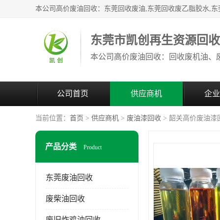
东莞市凯创再生资源回
公司首页
供应商机
企业
当前位置：
首页
>
供应商机
>
废油漆回收
> 韶关高价废油漆
产品分类
Product
东莞废油回收
废柴油回收
废旧炸鸡油回收