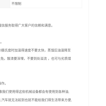
不限制
诚信服务取得广大客户的信赖和满意。
失。
00摄氏度时加温得速度不要太快，蒸馏后油温降至
以免。酸渣要深埋，不要到处溢流 ，也可与劣质煤
。
操作。
像我们使用得这些机械设备都会有使用到各种油,
,汽车就无法起到也就不能给我们得生活带来方便,