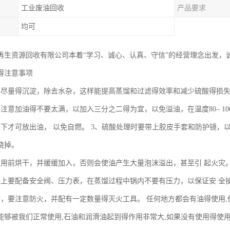
工业废油回收
产品要求
均可
再生资源回收有限公司本着“学习、诚心、认真、守信”的经营理念出发，
得注意事项
要尽量得沉淀，除去水杂，这样能提高蒸馏和过滤得效率和减少硫酸得损
要注意加油得不要太满，以加入三分之二得为宜，以免溢油，在温度80– 1
度以下才可放出油， 以免自燃。 3、硫酸处理时要带上胶皮手套和防护镜，
烧掉。
使用前烘干，并缓缓加入，否则会使油产生大量泡沫溢出，甚至引 起火灾
锅上要配备安全阀、压力表，在蒸馏过程中锅内不要有压力，以保证安 全
时，要注意防火，并配有一定数量得灭火工具。 任何地方都会有油得使用,
能够被我们正常使用,石油和润滑油起到得作用非常大,如果没有使用得使用