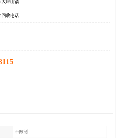
市大岭山镇
油回收电话
8115
不限制