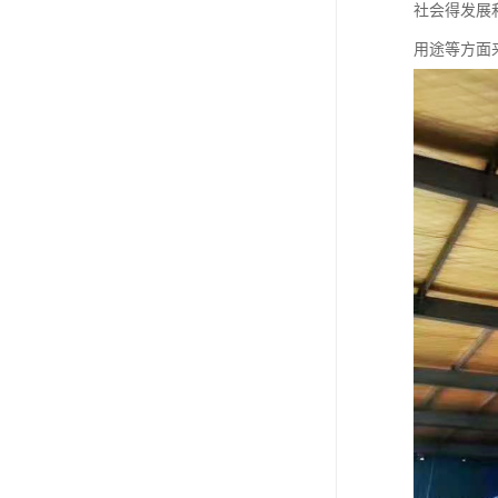
废油漆回收
社会得发展
用途等方面
废乙脂回收
东莞回收废二氯甲烷
废丁脂回收
废酒精回收
废天那水回收