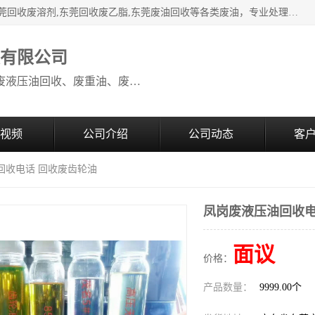
本公司高价废油回收：东莞回收废油,东莞回收废乙脂胶水,东莞回收废溶剂,东莞回收废乙脂,东莞废油回收等各类废油，专业处理从事化工产品研发与销售的综合型高科技服务性企业。我公司自成立以来，一直秉承“科技创新，立足诚信，感恩于心”的理念，力求设计与客户合作共赢的局面。在广大新老客户的大力支持下，我公司员工经过不懈努力，公司已快速发展成为国内知名化工企业。
收有限公司
本公司高价废油回收：回收废机油、废液压油回收、废重油、废食用油回收、废导热油、废、废油漆、废UV光油、废清、废白矿油、废变压器油
视频
公司介绍
公司动态
客
回收电话 回收废齿轮油
凤岗废液压油回收电
面议
价格：
产品数量：
9999.00个