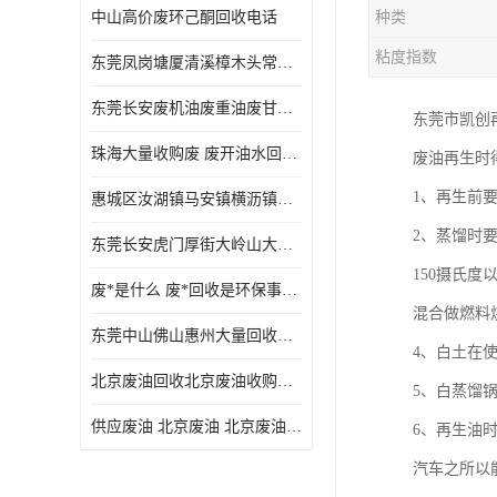
中山高价废环己酮回收电话
种类
废三氯乙烯回收
粘度指数
东莞凤岗塘厦清溪樟木头常平废液压油 废火花机油 废 废切削油 废齿轮油 废导轨油 废螺杆油
废混合溶剂回收
东莞长安废机油废重油废甘油废矿物油废燃料油废废润滑油废火花机油废油废齿轮油
东莞市凯创
废UV光油回收
珠海大量收购废 废开油水回收废酒精废废乙酯胶水废洗枪水废开油水废二废三氯丁脂乙脂废甲
废油再生时
废仲丁脂回收
1、再生前
惠城区汝湖镇马安镇横沥镇芦洲镇 惠阳新圩镇镇镇沙田镇废机油废液压油废润滑油废废火花机油废白电油废废齿轮油废白矿油废变压器油废燃料油
废洗机水回收
2、蒸馏时
东莞长安虎门厚街大岭山大量回收废开油水废洗枪水废稀释剂
废清洗剂回收
150摄氏
废*是什么 废*回收是环保事业吗
废环己酮回收
混合做燃料
东莞中山佛山惠州大量回收废机油，废液压油，废润滑油，废，废火花机油，废白电油，废，废齿轮油，废白矿油，废变压器油，废燃料油，废切削油
4、白土在
废固化剂回收
北京废油回收北京废油收购再生注意的事项
5、白蒸馏
废白电油回收
供应废油 北京废油 北京废油回收 废油收购
6、再生油
废油渣回收
汽车之所以