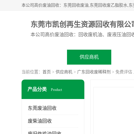
东莞市凯创再生资源回
公司首页
供应商机
企业
当前位置：
首页
>
供应商机
>
广东回收废稀释剂
> 免费评估
产品分类
Product
东莞废油回收
废柴油回收
废旧炸鸡油回收