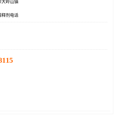
市大岭山镇
稀释剂电话
8115