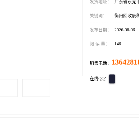
发货地址：
广东省东莞
关键词：
衡阳回收废
发布日期：
2026-08-06
阅 读 量：
146
1364281
销售电话：
在线QQ：