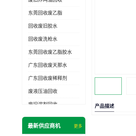
东莞回收废乙脂
回收废旧胶水
回收废洗枪水
东莞回收废乙脂胶水
广东回收废天那水
广东回收废稀释剂
废液压油回收
废旧溶剂回收
产品描述
东莞回收废溶剂
最新供应商机
更多
废碳氢清洗剂回收