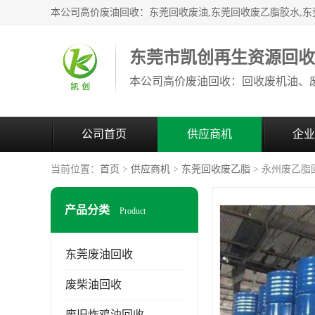
东莞市凯创再生资源回
公司首页
供应商机
企业
当前位置：
首页
>
供应商机
>
东莞回收废乙脂
> 永州废乙脂
产品分类
Product
东莞废油回收
废柴油回收
废旧炸鸡油回收