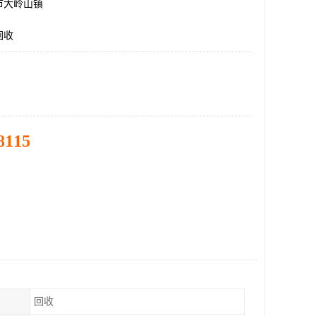
市大岭山镇
回收
8115
回收