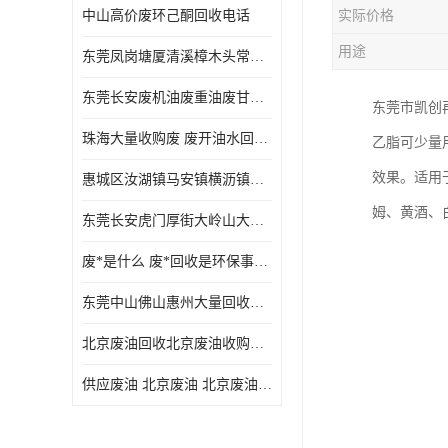
中山高价废环己酮回收电话
实际价格
废三氯乙烯回收
用途
东莞凤岗塘厦清溪樟木头常平废液压油 废火花机油 废 废切削油 废齿轮油 废导轨油 废螺杆油
废混合溶剂回收
东莞长安废机油废重油废甘油废矿物油废燃料油废废润滑油废火花机油废油废齿轮油
东莞市凯创
废UV光油回收
珠海大量收购废 废开油水回收废酒精废废乙酯胶水废洗枪水废开油水废二废三氯丁脂乙脂废甲
乙脂可少量
废仲丁脂回收
效果。适用
惠城区汝湖镇马安镇横沥镇芦洲镇 惠阳新圩镇镇镇沙田镇废机油废液压油废润滑油废废火花机油废白电油废废齿轮油废白矿油废变压器油废燃料油
废洗机水回收
姆、黄酒、
东莞长安虎门厚街大岭山大量回收废开油水废洗枪水废稀释剂
废清洗剂回收
废*是什么 废*回收是环保事业吗
废环己酮回收
东莞中山佛山惠州大量回收废机油，废液压油，废润滑油，废，废火花机油，废白电油，废，废齿轮油，废白矿油，废变压器油，废燃料油，废切削油
废固化剂回收
北京废油回收北京废油收购再生注意的事项
废白电油回收
供应废油 北京废油 北京废油回收 废油收购
废油渣回收