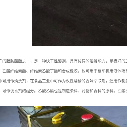
广的脂肪酸酯之一，是一种快干性溶剂，具有优异的溶解能力，是极好的
、乙酸纤维素酯、纤维素乙酸丁酯和合成橡胶，也可用于复印机用液体硝
中可用作清洗剂，在食品工业中可作为改性酒精的香味萃取剂，还用作制
，可作调香剂的组分。乙酸乙酯也是制造染料、药物和香料的原料。乙酸