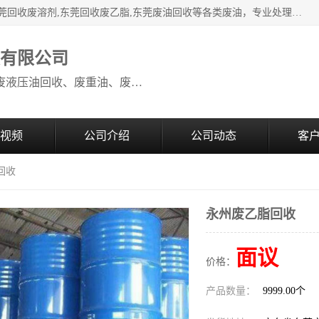
本公司高价废油回收：东莞回收废油,东莞回收废乙脂胶水,东莞回收废溶剂,东莞回收废乙脂,东莞废油回收等各类废油，专业处理从事化工产品研发与销售的综合型高科技服务性企业。我公司自成立以来，一直秉承“科技创新，立足诚信，感恩于心”的理念，力求设计与客户合作共赢的局面。在广大新老客户的大力支持下，我公司员工经过不懈努力，公司已快速发展成为国内知名化工企业。
收有限公司
本公司高价废油回收：回收废机油、废液压油回收、废重油、废食用油回收、废导热油、废、废油漆、废UV光油、废清、废白矿油、废变压器油
视频
公司介绍
公司动态
客
回收
永州废乙脂回收
面议
价格：
产品数量：
9999.00个