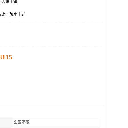
市大岭山镇
收废旧胶水电话
8115
全国不限