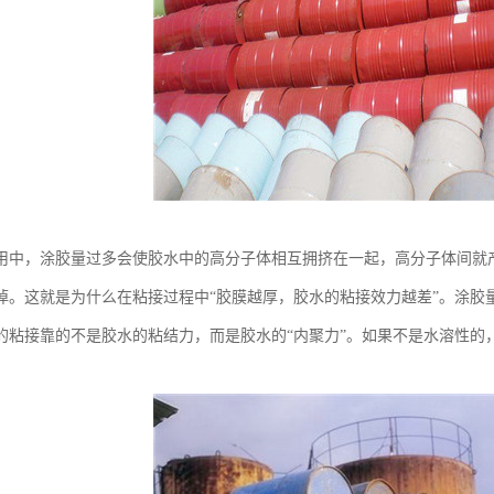
用中，涂胶量过多会使胶水中的高分子体相互拥挤在一起，高分子体间就
掉。这就是为什么在粘接过程中“胶膜越厚，胶水的粘接效力越差”。涂胶
的粘接靠的不是胶水的粘结力，而是胶水的“内聚力”。如果不是水溶性的