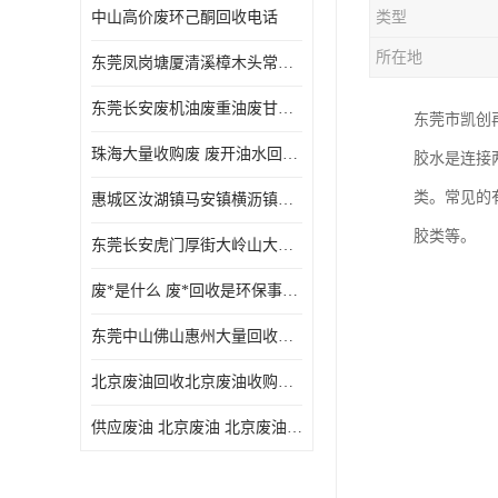
中山高价废环己酮回收电话
类型
废三氯乙烯回收
所在地
东莞凤岗塘厦清溪樟木头常平废液压油 废火花机油 废 废切削油 废齿轮油 废导轨油 废螺杆油
废混合溶剂回收
东莞长安废机油废重油废甘油废矿物油废燃料油废废润滑油废火花机油废油废齿轮油
东莞市凯创
废UV光油回收
珠海大量收购废 废开油水回收废酒精废废乙酯胶水废洗枪水废开油水废二废三氯丁脂乙脂废甲
胶水是连接
废仲丁脂回收
类。常见的
惠城区汝湖镇马安镇横沥镇芦洲镇 惠阳新圩镇镇镇沙田镇废机油废液压油废润滑油废废火花机油废白电油废废齿轮油废白矿油废变压器油废燃料油
废洗机水回收
胶类等。
东莞长安虎门厚街大岭山大量回收废开油水废洗枪水废稀释剂
废清洗剂回收
废*是什么 废*回收是环保事业吗
废环己酮回收
东莞中山佛山惠州大量回收废机油，废液压油，废润滑油，废，废火花机油，废白电油，废，废齿轮油，废白矿油，废变压器油，废燃料油，废切削油
废固化剂回收
北京废油回收北京废油收购再生注意的事项
废白电油回收
供应废油 北京废油 北京废油回收 废油收购
废油渣回收