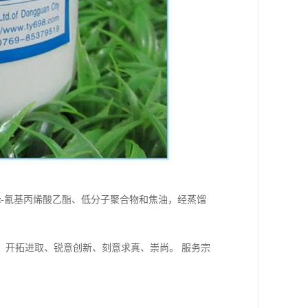
-氰基丙烯酸乙酯、低分子聚合物和焦油，经蒸馏
：开拓进取、锐意创新、刻意求真、崇尚。 服务宗