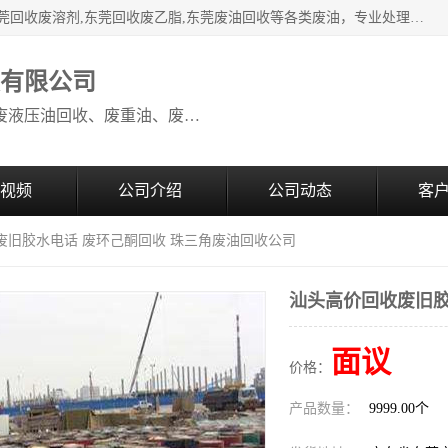
本公司高价废油回收：东莞回收废油,东莞回收废乙脂胶水,东莞回收废溶剂,东莞回收废乙脂,东莞废油回收等各类废油，专业处理从事化工产品研发与销售的综合型高科技服务性企业。我公司自成立以来，一直秉承“科技创新，立足诚信，感恩于心”的理念，力求设计与客户合作共赢的局面。在广大新老客户的大力支持下，我公司员工经过不懈努力，公司已快速发展成为国内知名化工企业。
收有限公司
本公司高价废油回收：回收废机油、废液压油回收、废重油、废食用油回收、废导热油、废、废油漆、废UV光油、废清、废白矿油、废变压器油
视频
公司介绍
公司动态
客
废旧胶水电话 废环己酮回收 珠三角废油回收公司
汕头高价回收废旧胶
面议
价格：
产品数量：
9999.00个