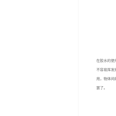
废油漆回收
废乙脂回收
东莞回收废二氯甲烷
废丁脂回收
废酒精回收
废天那水回收
在胶水的使
不容易挥发
用，物体间
罢了。