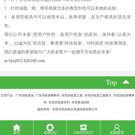
3．针对油脂、蜡、锈等残留过多的离型剂也可以有效的去除。
4．各类型模具均可以使用本品，效果明显，是生产模具的清洗溶
剂。
我们公司本着“思用户所想，急用户所急”的原则，保持着“以质为
本， 以诚为信”的宗旨，秉承着“科技创新，与时俱进"的发展潮流。
我们真诚的希望能与广大新老客户一起携手共创美好未来!
m.bjwj923.b2b168.com
Top
主营产品：广东回收废油 广东回收废稀释剂 东莞回收废乙脂 东莞回收废乙脂胶水 东莞回收废稀释
剂 东莞回收废溶剂 东莞废油回收
版权所有：东莞市凯创再生资源回收有限公司
首页
在线QQ
13642818115
在线留言