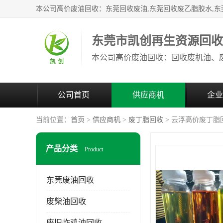
东莞市凯创再生资源回
公司首页
供应商机
企业
当前位置：
首页
>
供应商机
>
废丁脂回收
> 云浮高价废丁脂
产品分类
Product
东莞废油回收
废柴油回收
废旧炸鸡油回收