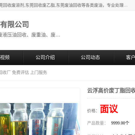
本公司高价废油回收：东莞回收废油,东莞回收废乙脂胶水,东莞回收废溶剂,东莞回收废乙脂,东莞废油回收等各类废油，专业处理从事化工产品研发与销售的综合型高科技服务性企业。我公司自成立以来，一直秉承“科技创新，立足诚信，感恩于心”的理念，力求设计与客户合作共赢的局面。在广大新老客户的大力支持下，我公司员工经过不懈努力，公司已快速发展成为国内知名化工企业。
收有限公司
本公司高价废油回收：回收废机油、废液压油回收、废重油、废食用油回收、废导热油、废、废油漆、废UV光油、废清、废白矿油、废变压器油
视频
公司介绍
公司动态
客
回收厂 免费评估 上门服务
云浮高价废丁脂回收
面议
价格：
产品数量：
9999.00个