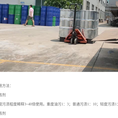
用方法：
洁剂
污渍程度稀释3~40倍使用。重度油污1：3；普通污渍1：10；轻度污渍1
洁剂