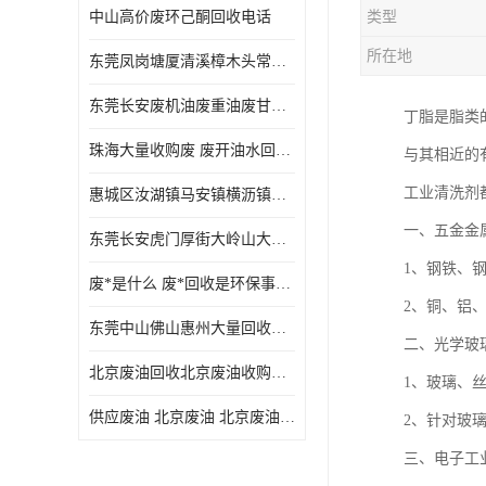
中山高价废环己酮回收电话
类型
废三氯乙烯回收
所在地
东莞凤岗塘厦清溪樟木头常平废液压油 废火花机油 废 废切削油 废齿轮油 废导轨油 废螺杆油
废混合溶剂回收
东莞长安废机油废重油废甘油废矿物油废燃料油废废润滑油废火花机油废油废齿轮油
丁脂是脂类
废UV光油回收
珠海大量收购废 废开油水回收废酒精废废乙酯胶水废洗枪水废开油水废二废三氯丁脂乙脂废甲
与其相近的
废仲丁脂回收
工业清洗剂
惠城区汝湖镇马安镇横沥镇芦洲镇 惠阳新圩镇镇镇沙田镇废机油废液压油废润滑油废废火花机油废白电油废废齿轮油废白矿油废变压器油废燃料油
废洗机水回收
一、五金金
东莞长安虎门厚街大岭山大量回收废开油水废洗枪水废稀释剂
废清洗剂回收
1、钢铁、
废*是什么 废*回收是环保事业吗
废环己酮回收
2、铜、铝
东莞中山佛山惠州大量回收废机油，废液压油，废润滑油，废，废火花机油，废白电油，废，废齿轮油，废白矿油，废变压器油，废燃料油，废切削油
二、光学玻
废固化剂回收
北京废油回收北京废油收购再生注意的事项
1、玻璃、
废白电油回收
供应废油 北京废油 北京废油回收 废油收购
2、针对玻
废油渣回收
三、电子工