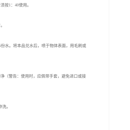
渍按1：40使用。
新。
~5份水。将本品兑水后，喷于物体表面，用毛刷或
水冲净（警告：使用时，应佩带手套，避免进口或接
冲洗。