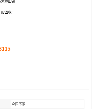
市大岭山镇
丁脂回收厂
8115
全国不限