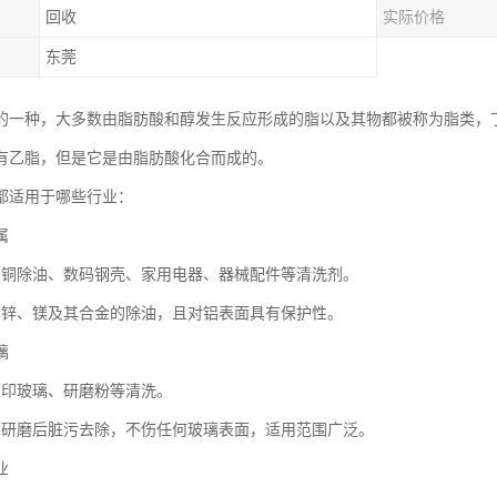
回收
实际价格
东莞
的一种，大多数由脂肪酸和醇发生反应形成的脂以及其物都被称为脂类，
有乙脂，但是它是由脂肪酸化合而成的。
都适用于哪些行业：
属
钢铜除油、数码钢壳、家用电器、器械配件等清洗剂。
、锌、镁及其合金的除油，且对铝表面具有保护性。
璃
丝印玻璃、研磨粉等清洗。
璃研磨后脏污去除，不伤任何玻璃表面，适用范围广泛。
业