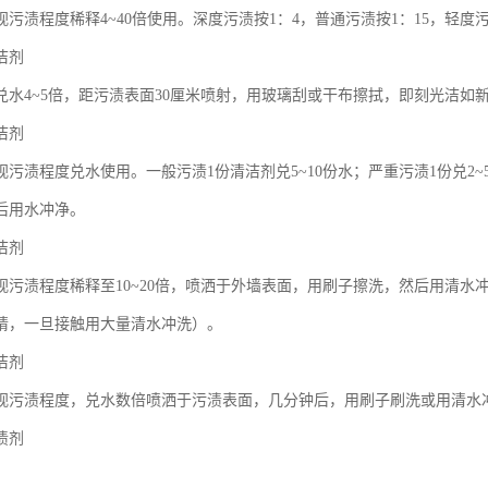
污渍程度稀释4~40倍使用。深度污渍按1：4，普通污渍按1：15，轻度污
洁剂
兑水4~5倍，距污渍表面30厘米喷射，用玻璃刮或干布擦拭，即刻光洁如
洁剂
视污渍程度兑水使用。一般污渍1份清洁剂兑5~10份水；严重污渍1份兑2
后用水冲净。
洁剂
视污渍程度稀释至10~20倍，喷洒于外墙表面，用刷子擦洗，然后用清
睛，一旦接触用大量清水冲洗）。
洁剂
视污渍程度，兑水数倍喷洒于污渍表面，几分钟后，用刷子刷洗或用清水
渍剂