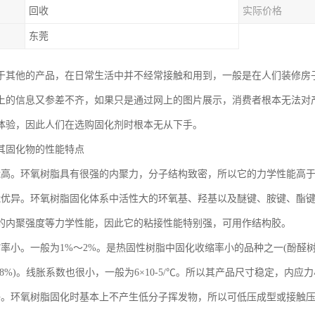
回收
实际价格
东莞
于其他的产品，在日常生活中并不经常接触和用到，一般是在人们装修房
上的信息又参差不齐，如果只是通过网上的图片展示，消费者根本无法对
体验，因此人们在选购固化剂时根本无从下手。
其固化物的性能特点
能高。环氧树脂具有很强的内聚力，分子结构致密，所以它的力学性能高
能优异。环氧树脂固化体系中活性大的环氧基、羟基以及醚键、胺键、酯
的内聚强度等力学性能，因此它的粘接性能特别强，可用作结构胶。
率小。一般为1%～2%。是热固性树脂中固化收缩率小的品种之一(酚醛树脂
8%)。线胀系数也很小，一般为6×10-5/℃。所以其产品尺寸稳定，内应
好。环氧树脂固化时基本上不产生低分子挥发物，所以可低压成型或接触