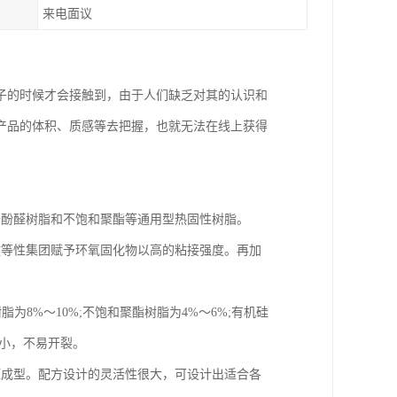
来电面议
子的时候才会接触到，由于人们缺乏对其的认识和
产品的体积、质感等去把握，也就无法在线上获得
于酚醛树脂和不饱和聚酯等通用型热固性树脂。
键等性集团赋予环氧固化物以高的粘接强度。再加
为8%～10%;不饱和聚酯树脂为4%～6%;有机硅
力小，不易开裂。
压成型。配方设计的灵活性很大，可设计出适合各