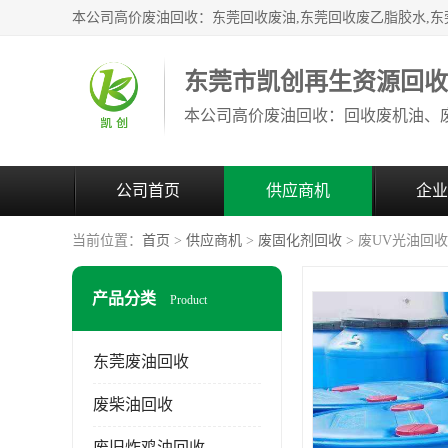
东莞市凯创再生资源回
公司首页
供应商机
企业
当前位置：
首页
>
供应商机
>
废固化剂回收
> 废UV光油回
产品分类
Product
东莞废油回收
废柴油回收
废旧炸鸡油回收