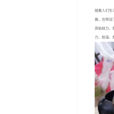
随着人们生
展，也带动
高粘结力、
力、耐温、