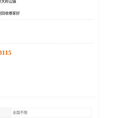
市大岭山镇
剂回收哪家好
8115
全国不限