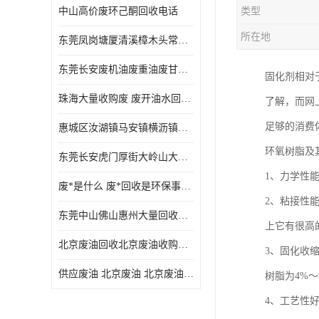
中山高价废环己酮回收电话
类型
废三氯乙烯回收
所在地
东莞凤岗塘厦清溪樟木头常平废液压油 废火花机油 废 废切削油 废齿轮油 废导轨油 废螺杆油
废混合溶剂回收
东莞长安废机油废重油废甘油废矿物油废燃料油废废润滑油废火花机油废油废齿轮油
固化剂相对
废UV光油回收
珠海大量收购废 废开油水回收废酒精废废乙酯胶水废洗枪水废开油水废二废三氯丁脂乙脂废甲
了解，而网
废仲丁脂回收
足够的消费
惠城区汝湖镇马安镇横沥镇芦洲镇 惠阳新圩镇镇镇沙田镇废机油废液压油废润滑油废废火花机油废白电油废废齿轮油废白矿油废变压器油废燃料油
废洗机水回收
环氧树脂及
东莞长安虎门厚街大岭山大量回收废开油水废洗枪水废稀释剂
废清洗剂回收
1、力学性
废*是什么 废*回收是环保事业吗
废环己酮回收
2、粘接性
东莞中山佛山惠州大量回收废机油，废液压油，废润滑油，废，废火花机油，废白电油，废，废齿轮油，废白矿油，废变压器油，废燃料油，废切削油
上它有很高
废固化剂回收
北京废油回收北京废油收购再生注意的事项
3、固化收缩
废白电油回收
供应废油 北京废油 北京废油回收 废油收购
树脂为4%～
废油渣回收
4、工艺性