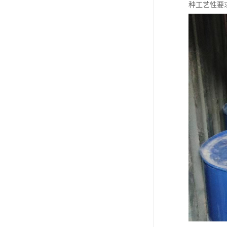
废油漆回收
种工艺性要
废乙脂回收
东莞回收废二氯甲烷
废丁脂回收
废酒精回收
废天那水回收