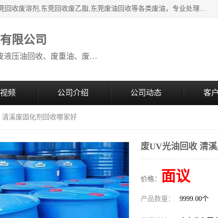
本公司高价废油回收：东莞回收废油,东莞回收废乙脂胶水,东莞回收废溶剂,东莞回收废乙脂,东莞废油回收等各类废油，专业处理从事化工产品研发与销售的综合型高科技服务性企业。我公司自成立以来，一直秉承“科技创新，立足诚信，感恩于心”的理念，力求设计与客户合作共赢的局面。在广大新老客户的大力支持下，我公司员工经过不懈努力，公司已快速发展成为国内知名化工企业。
收有限公司
本公司高价废油回收：回收废机油、废液压油回收、废重油、废食用油回收、废导热油、废、废油漆、废UV光油、废清、废白矿油、废变压器油
视频
公司介绍
公司动态
客
收 清溪废固化剂回收哪家好
废UV光油回收 清
面议
价格：
产品数量：
9999.00个