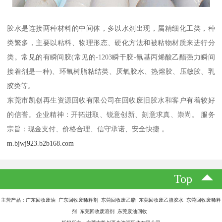
胶水是连接两种材料的中间体，多以水剂出现，属精细化工类，种
类繁多，主要以粘料、物理形态、硬化方法和被粘物材质来进行分
类。常见的有瞬间胶(常见的-1203瞬干胶-氰基丙烯酸乙酯强力瞬间
接着剂是一种)、环氧树脂粘结类、厌氧胶水、热熔胶、压敏胶、乳
胶类等。
东莞市凯创再生资源回收有限公司在回收废旧胶水和客户有着较好
的信誉。企业精神：开拓进取、锐意创新、刻意求真、崇尚。 服务
宗旨：现金支付、价格合理、信守承诺、安全快捷 。
m.bjwj923.b2b168.com
Top
主营产品：广东回收废油 广东回收废稀释剂 东莞回收废乙脂 东莞回收废乙脂胶水 东莞回收废稀释
剂 东莞回收废溶剂 东莞废油回收