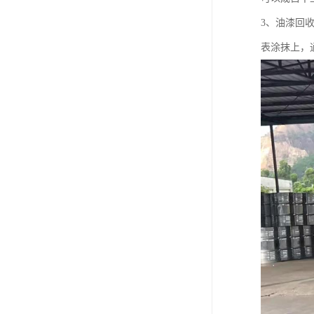
3、油漆回
表涂抹上，