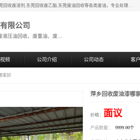
本公司高价废油回收：东莞回收废油,东莞回收废乙脂胶水,东莞回收废溶剂,东莞回收废乙脂,东莞废油回收等各类废油，专业处理从事化工产品研发与销售的综合型高科技服务性企业。我公司自成立以来，一直秉承“科技创新，立足诚信，感恩于心”的理念，力求设计与客户合作共赢的局面。在广大新老客户的大力支持下，我公司员工经过不懈努力，公司已快速发展成为国内知名化工企业。
收有限公司
本公司高价废油回收：回收废机油、废液压油回收、废重油、废食用油回收、废导热油、废、废油漆、废UV光油、废清、废白矿油、废变压器油
视频
公司介绍
公司动态
客
哪家好
萍乡回收废油漆哪
面议
价格：
产品数量：
9999.00个