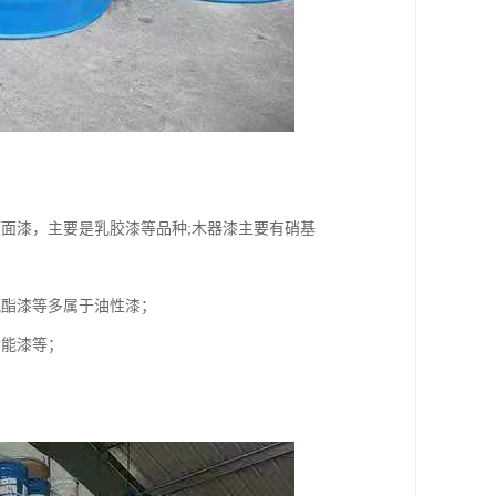
面漆，主要是乳胶漆等品种;木器漆主要有硝基
氨酯漆等多属于油性漆；
功能漆等；