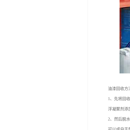
油漆回收方
1、先将回
浮凝聚剂添
2、然后脱
可以成自干