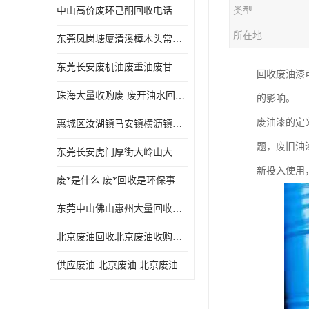
中山高价废环己酮回收电话
类型
废三氯乙烯回收
所在地
东莞凤岗塘厦清溪樟木头常平废液压油 废火花机油 废 废切削油 废齿轮油 废导轨油 废螺杆油
废混合溶剂回收
东莞长安废机油废重油废甘油废矿物油废燃料油废废润滑油废火花机油废油废齿轮油
回收废油漆
废UV光油回收
珠海大量收购废 废开油水回收废酒精废废乙酯胶水废洗枪水废开油水废二废三氯丁脂乙脂废甲
的影响。
废仲丁脂回收
废油漆的定
惠城区汝湖镇马安镇横沥镇芦洲镇 惠阳新圩镇镇镇沙田镇废机油废液压油废润滑油废废火花机油废白电油废废齿轮油废白矿油废变压器油废燃料油
废洗机水回收
题，废旧油
东莞长安虎门厚街大岭山大量回收废开油水废洗枪水废稀释剂
废清洗剂回收
新投入使用
废*是什么 废*回收是环保事业吗
废环己酮回收
东莞中山佛山惠州大量回收废机油，废液压油，废润滑油，废，废火花机油，废白电油，废，废齿轮油，废白矿油，废变压器油，废燃料油，废切削油
废固化剂回收
北京废油回收北京废油收购再生注意的事项
废白电油回收
供应废油 北京废油 北京废油回收 废油收购
废油渣回收