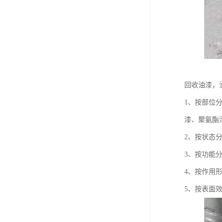
回收油漆，
1、按部位
漆、聚氨酯
2、按状态
3、按功能
4、按作用
5、按表面