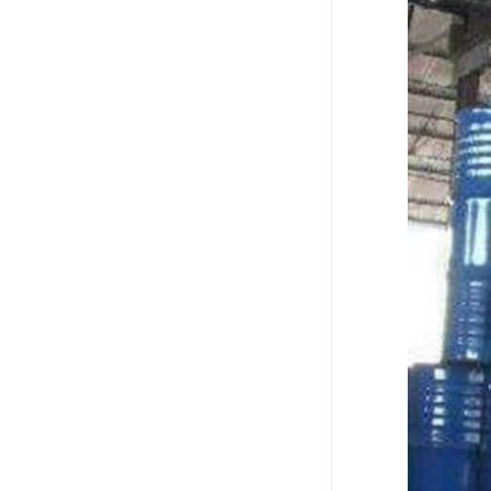
废油漆回收
废乙脂回收
东莞回收废二氯甲烷
废丁脂回收
废酒精回收
废天那水回收