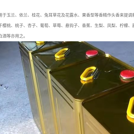
用于玉兰、依兰、桂花、兔耳草花及花露水、果香型等香精作头香来提调
于樱桃、桃子、杏子、葡萄、草莓、悬钩子、香蕉、生梨、凤梨、柠檬、
白酒等亦用之。