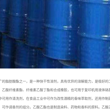
广的脂肪酸酯之一，是一种快干性溶剂，具有优异的溶解能力，是极好的
、乙酸纤维素酯、纤维素乙酸丁酯和合成橡胶，也可用于复印机用液体硝
中可用作清洗剂，在食品工业中可作为改性酒精的香味萃取剂，还用作制
，可作调香剂的组分。乙酸乙酯也是制造染料、药物和香料的原料。乙酸