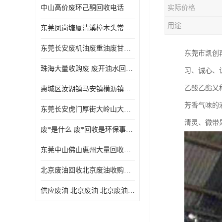
中山高价废环己酮回收电话
实际价格
废三氯乙烯回收
用途
东莞凤岗塘厦清溪樟木头常平废液压油 废火花机油 废 废切削油 废齿轮油 废导轨油 废螺杆油
废混合溶剂回收
东莞长安废机油废重油废甘油废矿物油废燃料油废废润滑油废火花机油废油废齿轮油
东莞市凯创
废UV光油回收
珠海大量收购废 废开油水回收废酒精废废乙酯胶水废洗枪水废开油水废二废三氯丁脂乙脂废甲
习、诚心、
废仲丁脂回收
乙酸乙酯又
惠城区汝湖镇马安镇横沥镇芦洲镇 惠阳新圩镇镇镇沙田镇废机油废液压油废润滑油废废火花机油废白电油废废齿轮油废白矿油废变压器油废燃料油
废洗机水回收
芳香气味的液体
东莞长安虎门厚街大岭山大量回收废开油水废洗枪水废稀释剂
废清洗剂回收
清灵、微带
废*是什么 废*回收是环保事业吗
废环己酮回收
东莞中山佛山惠州大量回收废机油，废液压油，废润滑油，废，废火花机油，废白电油，废，废齿轮油，废白矿油，废变压器油，废燃料油，废切削油
废固化剂回收
北京废油回收北京废油收购再生注意的事项
废白电油回收
供应废油 北京废油 北京废油回收 废油收购
废油渣回收