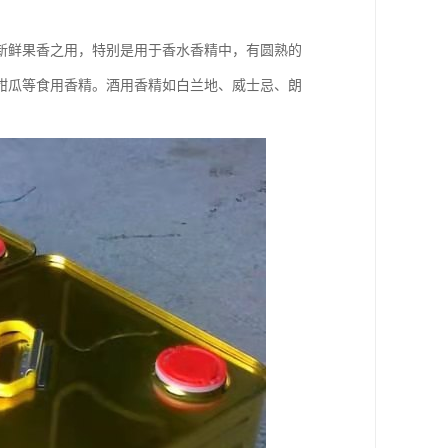
新鲜果香之用，特别是用于香水香精中，有圆熟的
甜瓜等食用香精。酒用香精如白兰地、威士忌、朗