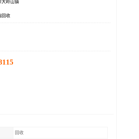
市大岭山镇
脂回收
8115
回收