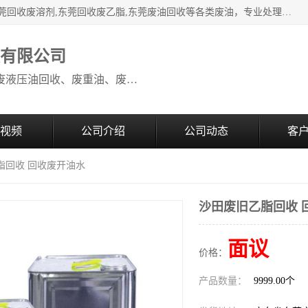
本公司高价废油回收：东莞回收废油,东莞回收废乙脂胶水,东莞回收废溶剂,东莞回收废乙脂,东莞废油回收等各类废油，专业处理从事化工产品研发与销售的综合型高科技服务性企业。我公司自成立以来，一直秉承“科技创新，立足诚信，感恩于心”的理念，力求设计与客户合作共赢的局面。在广大新老客户的大力支持下，我公司员工经过不懈努力，公司已快速发展成为国内知名化工企业。
收有限公司
本公司高价废油回收：回收废机油、废液压油回收、废重油、废食用油回收、废导热油、废、废油漆、废UV光油、废清、废白矿油、废变压器油
视频
公司介绍
公司动态
客
脂回收 回收废开油水
沙田废旧乙脂回收 
面议
价格：
产品数量：
9999.00个