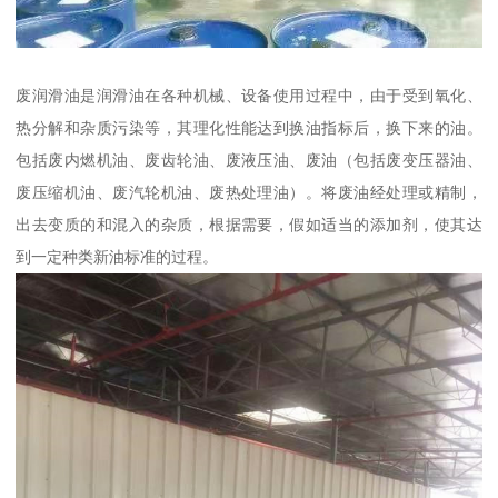
废润滑油是润滑油在各种机械、设备使用过程中，由于受到氧化、
热分解和杂质污染等，其理化性能达到换油指标后，换下来的油。
包括废内燃机油、废齿轮油、废液压油、废油（包括废变压器油、
废压缩机油、废汽轮机油、废热处理油）。将废油经处理或精制，
出去变质的和混入的杂质，根据需要，假如适当的添加剂，使其达
到一定种类新油标准的过程。